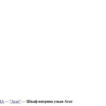
ЛА
—
"Агат"
—
Шкаф-витрина узкая Агат