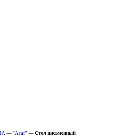
ЛА
—
"Агат"
—
Стол письменный