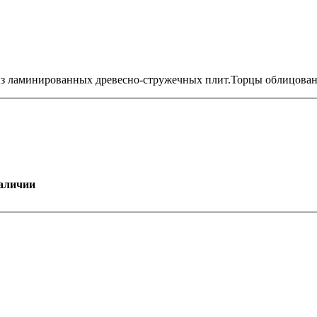
 из ламинированных древесно-стружечных плит.Торцы облицов
аличии