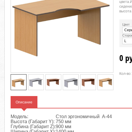
цвета.
сидени
высота
Цвет
Сторо
0 р
Кол-во:
Описание
Модель:
Стол эргономичный А-44
Высота (Габарит Y):
750 мм
Глубина (Габарит Z):
900 мм
Ширина (Габарит X):
1400 мм