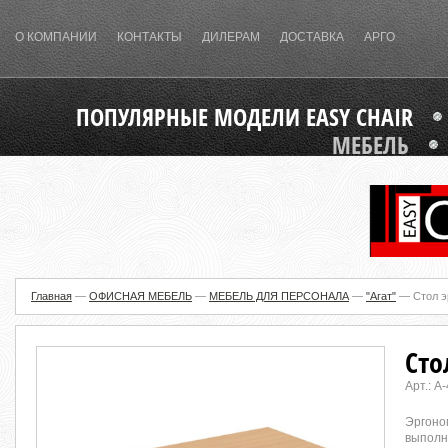
О КОМПАНИИ
КОНТАКТЫ
ДИЛЕРАМ
ДОСТАВКА
АРГО
ПОПУЛЯРНЫЕ МОДЕЛИ EASY CHAIR
МЕБЕЛЬ
Главная
—
ОФИСНАЯ МЕБЕЛЬ
—
МЕБЕЛЬ ДЛЯ ПЕРСОНАЛА
—
"Агат"
—
Стол э
Сто
Арт.:
А-
Эргоно
выполн