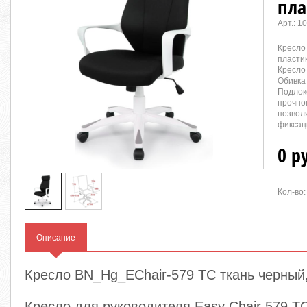
пла
Арт.:
10
Кресло
пласти
Кресло 
Обивка
Подлок
прочно
позвол
фиксац
0 р
Кол-во:
Описание
Кресло BN_Hg_EChair-579 TC ткань черный
Кресло для руководителя Easy Chair 579 T