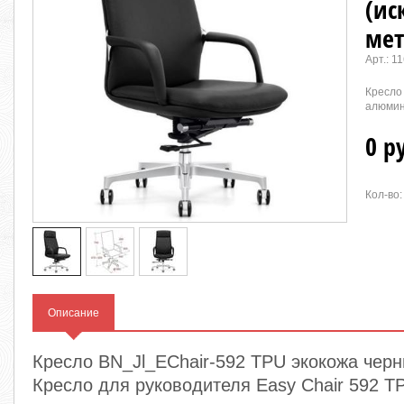
(ис
мет
Арт.:
11
Кресло
алюми
0 р
Кол-во:
Описание
Кресло BN_Jl_EChair-592 TPU экокожа чер
Кресло для руководителя Easy Chair 592 TP