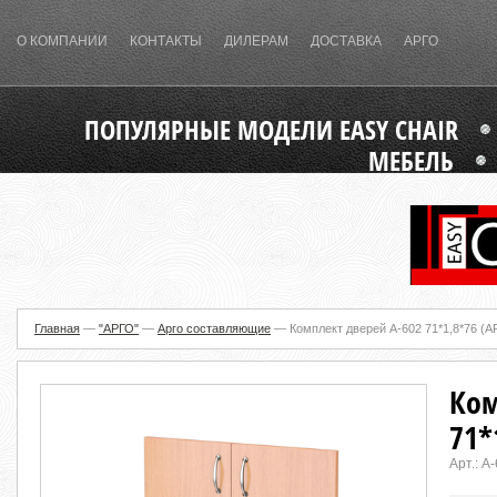
О КОМПАНИИ
КОНТАКТЫ
ДИЛЕРАМ
ДОСТАВКА
АРГО
ПОПУЛЯРНЫЕ МОДЕЛИ EASY CHAIR
МЕБЕЛЬ
Главная
—
"АРГО"
—
Арго составляющие
—
Комплект дверей А-602 71*1,8*76 (А
Ком
71*
Арт.:
А-