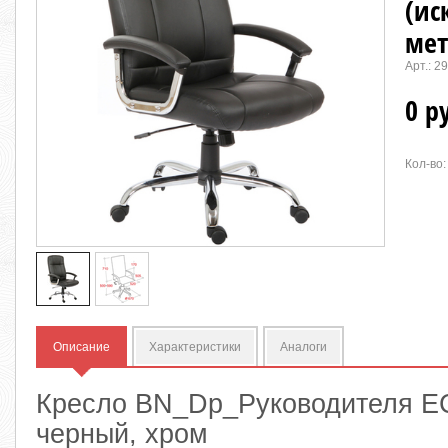
(ис
мет
Арт.:
29
0 р
Кол-во:
Описание
Характеристики
Аналоги
Кресло BN_Dp_Руководителя ECh
черный, хром