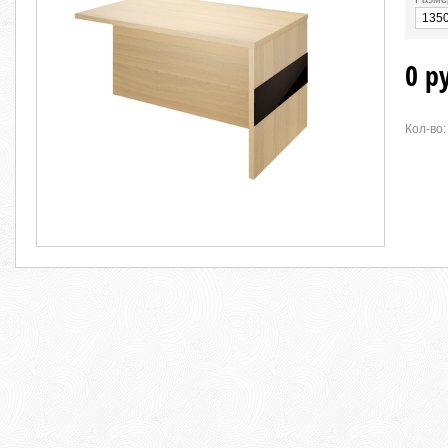
0 р
Кол-во: