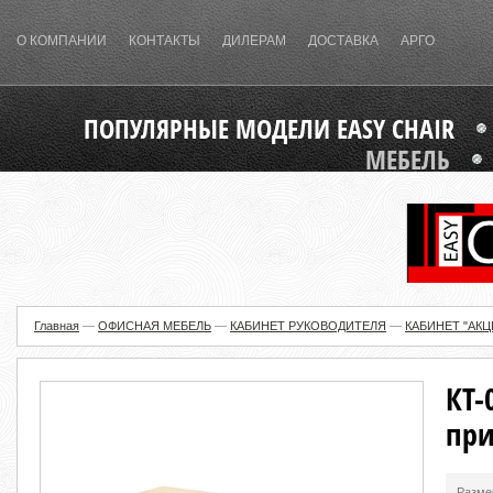
О КОМПАНИИ
КОНТАКТЫ
ДИЛЕРАМ
ДОСТАВКА
АРГО
ПОПУЛЯРНЫЕ МОДЕЛИ EASY CHAIR
МЕБЕЛЬ
Главная
—
ОФИСНАЯ МЕБЕЛЬ
—
КАБИНЕТ РУКОВОДИТЕЛЯ
—
КАБИНЕТ "АКЦ
КТ-
при
Разме