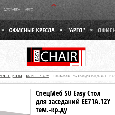
ДОСТАВКА
АРГО
ОФИСНЫЕ КРЕСЛА
"АРГО"
ОФИСН
РУКОВОДИТЕЛЯ
—
КАБИНЕТ "EASY"
—
СпецМеб SU Easy Стол для заседаний EE71A.1
СпецМеб SU Easy Стол
для заседаний EE71A.12Y
тем.-кр.ду