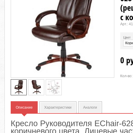
(ре
с к
Арт.:
41
Цвет
0 р
Кол-во:
Описание
Характеристики
Аналоги
Кресло Руководителя EChair-62
коричневого цвета. Лицевые ча