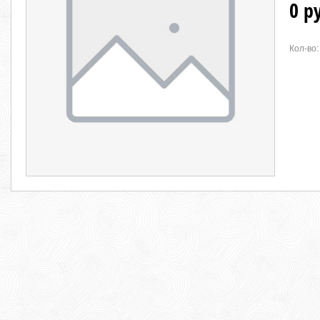
0 р
Кол-во: