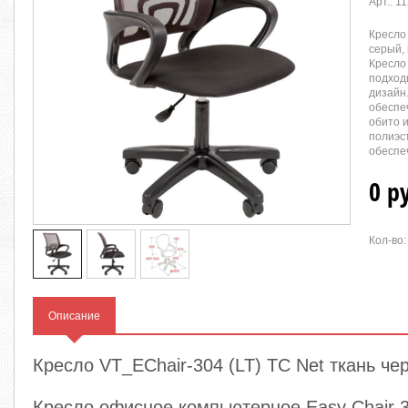
Арт.:
11
Кресло 
серый,
Кресло
подход
дизайн.
обеспе
обито 
полиэс
обеспе
0 р
Кол-во:
Описание
Кресло VT_EChair-304 (LT) TC Net ткань че
Кресло офисное компьютерное Easy Chair 