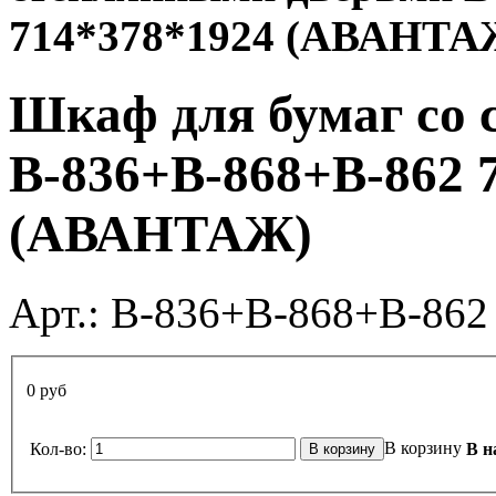
714*378*1924 (АВАНТА
Шкаф для бумаг со
В-836+В-868+В-862 
(АВАНТАЖ)
Арт.:
В-836+В-868+В-862
0 руб
В корзину
Кол-во:
В н