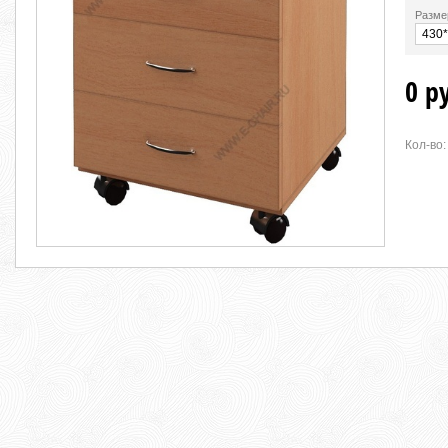
Разме
0 р
Кол-во: