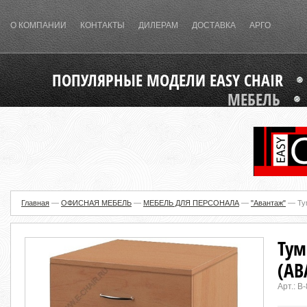
О КОМПАНИИ
КОНТАКТЫ
ДИЛЕРАМ
ДОСТАВКА
АРГО
ПОПУЛЯРНЫЕ МОДЕЛИ EASY CHAIR
МЕБЕЛЬ
Главная
—
ОФИСНАЯ МЕБЕЛЬ
—
МЕБЕЛЬ ДЛЯ ПЕРСОНАЛА
—
"Авантаж"
—
Ту
Тум
(АВ
Арт.:
В-