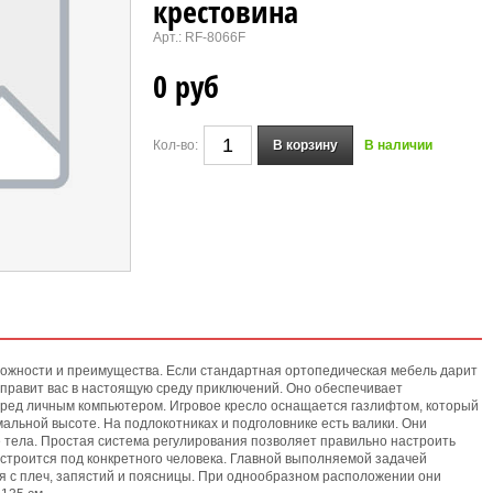
крестовина
Арт.:
RF-8066F
0 руб
Кол-во:
В корзину
В наличии
можности и преимущества. Если стандартная ортопедическая мебель дарит
тправит вас в настоящую среду приключений. Оно обеспечивает
ред личным компьютером. Игровое кресло оснащается газлифтом, который
альной высоте. На подлокотниках и подголовнике есть валики. Они
тела. Простая система регулирования позволяет правильно настроить
строится под конкретного человека. Главной выполняемой задачей
я с плеч, запястий и поясницы. При однообразном расположении они