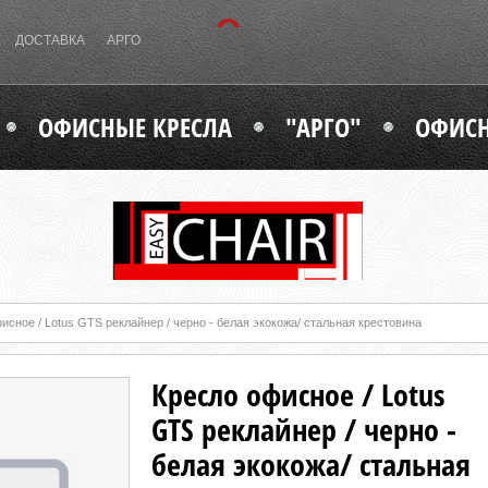
ДОСТАВКА
АРГО
ОФИСНЫЕ КРЕСЛА
"АРГО"
ОФИСН
исное / Lotus GTS реклайнер / черно - белая экокожа/ стальная крестовина
Кресло офисное / Lotus
GTS реклайнер / черно -
белая экокожа/ стальная