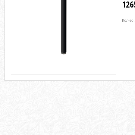
126
Кол-во: